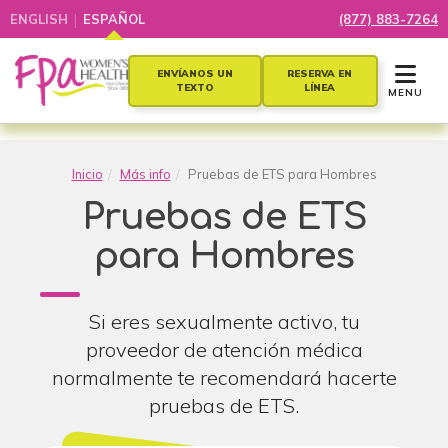
|
ENGLISH
ESPAÑOL
(877) 883-7264
TOGGLE 
ENVÍANOS UN
RESERVA EN
TEXTO
LÍNEA
MENU
Inicio
Más info
Pruebas de ETS para Hombres
Pruebas de ETS
para Hombres
Si eres sexualmente activo, tu
proveedor de atención médica
normalmente te recomendará hacerte
pruebas de ETS.